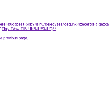
erel-budapest-6ob94s.hu/bejegyzes/cegunk-szakertoi-a-gazkaz
lQThqJTAwJTlEJUNBJUE0JUQ5/
.
he previous page
.