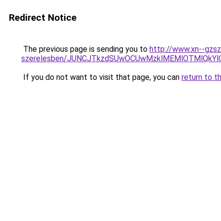
Redirect Notice
The previous page is sending you to
http://www.xn--gzsz
szerelesben/JUNCJTkzdSUwOCUwMzklMEMlOTMlQkY
If you do not want to visit that page, you can
return to t